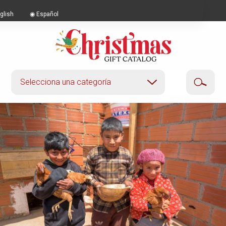
Inglés
|
Español
glish
Español