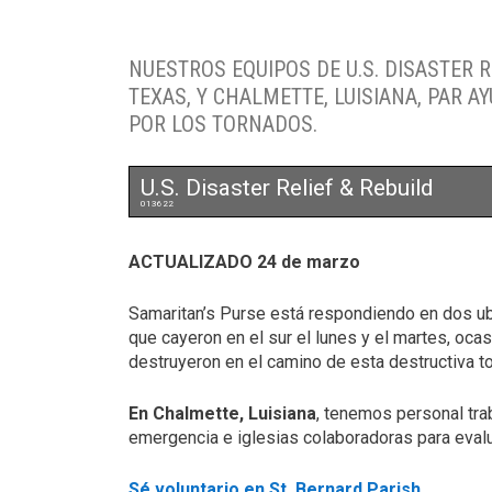
NUESTROS EQUIPOS DE U.S. DISASTER 
TEXAS, Y CHALMETTE, LUISIANA, PAR 
POR LOS TORNADOS.
U.S. Disaster Relief & Rebuild
013622
ACTUALIZADO 24 de marzo
Samaritan’s Purse está respondiendo en dos u
que cayeron en el sur el lunes y el martes, oc
destruyeron en el camino de esta destructiva t
En Chalmette, Luisiana
, tenemos personal tra
emergencia e iglesias colaboradoras para evalu
Sé voluntario en St. Bernard Parish