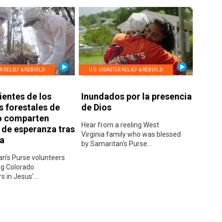
ER RELIEF & REBUILD
U.S. DISASTER RELIEF & REBUILD
ientes de los
Inundados por la presencia
s forestales de
de Dios
o comparten
Hear from a reeling West
s de esperanza tras
Virginia family who was blessed
da
by Samaritan's Purse...
n's Purse volunteers
ng Colorado
in Jesus'...