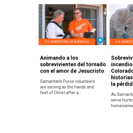
U.S. DISASTER RELIEF & REBUILD
U.S. DISAST
Animando a los
Sobreviv
sobrevivientes del tornado
incendio
con el amor de Jesucristo
Colorad
historia
Samaritan’s Purse volunteers
la pérdi
are serving as the hands and
feet of Christ after a...
As Samarita
serve hurti
homeowners 