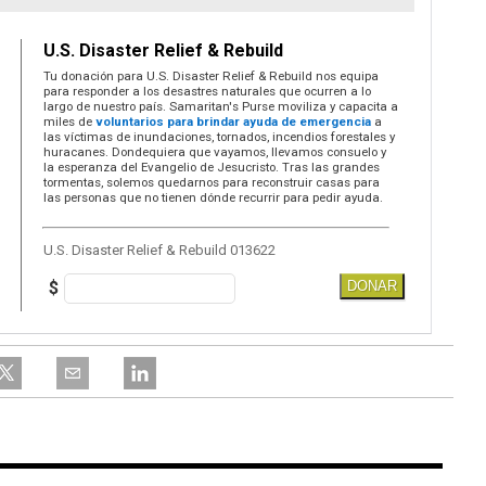
U.S. Disaster Relief & Rebuild
Tu donación para U.S. Disaster Relief & Rebuild nos equipa
para responder a los desastres naturales que ocurren a lo
largo de nuestro país. Samaritan's Purse moviliza y capacita a
miles de
voluntarios para brindar ayuda de emergencia
a
las víctimas de inundaciones, tornados, incendios forestales y
huracanes. Dondequiera que vayamos, llevamos consuelo y
la esperanza del Evangelio de Jesucristo. Tras las grandes
tormentas, solemos quedarnos para reconstruir casas para
las personas que no tienen dónde recurrir para pedir ayuda.
U.S. Disaster Relief & Rebuild 013622
$
DONAR