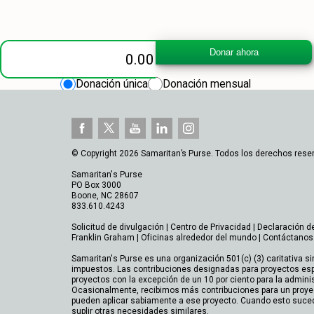
Community Medical Outreach: 014071
Donar ahora
Donación única
Donación mensual
© Copyright 2026 Samaritan’s Purse. Todos los derechos rese
Samaritan's Purse
PO Box 3000
Boone, NC 28607
833.610.4243
Solicitud de divulgación
|
Centro de Privacidad
|
Declaración d
Franklin Graham
|
Oficinas alrededor del mundo
|
Contáctanos
Samaritan's Purse es una organización 501(c) (3) caritativa si
impuestos. Las contribuciones designadas para proyectos esp
proyectos con la excepción de un 10 por ciento para la admini
Ocasionalmente, recibimos más contribuciones para un proye
pueden aplicar sabiamente a ese proyecto. Cuando esto suce
suplir otras necesidades similares.