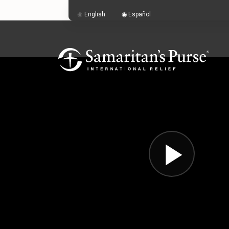
English
Español