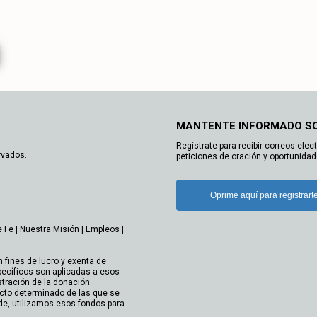
MANTENTE INFORMADO S
Regístrate para recibir correos elec
rvados.
peticiones de oración y oportunidad
Oprime aquí para registrart
e Fe
|
Nuestra Misión
|
Empleos
|
n fines de lucro y exenta de
ecíficos son aplicadas a esos
stración de la donación.
cto determinado de las que se
de, utilizamos esos fondos para