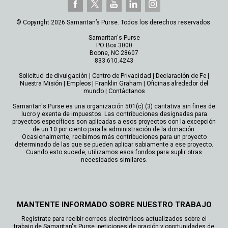
© Copyright 2026 Samaritan’s Purse. Todos los derechos reservados.
Samaritan's Purse
PO Box 3000
Boone, NC 28607
833.610.4243
Solicitud de divulgación
|
Centro de Privacidad
|
Declaración de Fe
|
Nuestra Misión
|
Empleos
|
Franklin Graham
|
Oficinas alrededor del
mundo
|
Contáctanos
Samaritan's Purse es una organización 501(c) (3) caritativa sin fines de
lucro y exenta de impuestos. Las contribuciones designadas para
proyectos específicos son aplicadas a esos proyectos con la excepción
de un 10 por ciento para la administración de la donación.
Ocasionalmente, recibimos más contribuciones para un proyecto
determinado de las que se pueden aplicar sabiamente a ese proyecto.
Cuando esto sucede, utilizamos esos fondos para suplir otras
necesidades similares.
MANTENTE INFORMADO SOBRE NUESTRO TRABAJO
Regístrate para recibir correos electrónicos actualizados sobre el
trabajo de Samaritan's Purse, peticiones de oración y oportunidades de