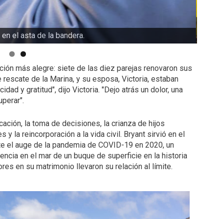
 una pulsera conmemorativa para los marines caídos en
Los 
ión más alegre: siete de las diez parejas renovaron sus
 rescate de la Marina, y su esposa, Victoria, estaban
dad y gratitud", dijo Victoria. "Dejo atrás un dolor, una
uperar".
ación, la toma de decisiones, la crianza de hijos
y la reincorporación a la vida civil. Bryant sirvió en el
te el auge de la pandemia de COVID-19 en 2020, un
ncia en el mar de un buque de superficie en la historia
res en su matrimonio llevaron su relación al límite.