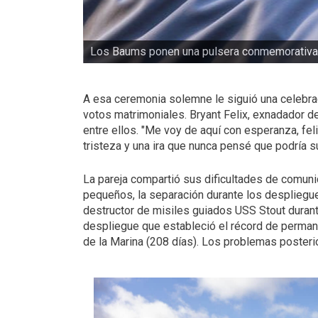
James y Kim Baum (centro derecha) colocaron
Samaritan Lodge Alaska.
A esa ceremonia solemne le siguió una celebrac
votos matrimoniales. Bryant Felix, exnadador de
entre ellos. "Me voy de aquí con esperanza, felici
tristeza y una ira que nunca pensé que podría s
La pareja compartió sus dificultades de comunic
pequeños, la separación durante los despliegues 
destructor de misiles guiados USS Stout duran
despliegue que estableció el récord de permane
de la Marina (208 días). Los problemas posterio