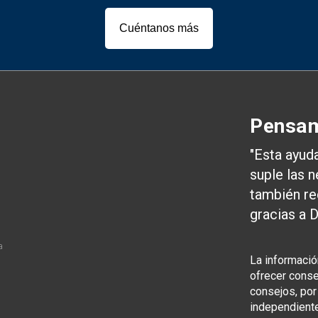
Cuéntanos más
Pensam
"Esta ayud
suple las 
también re
gracias a D
n
a
La informació
ofrecer consej
consejos, por
independiente