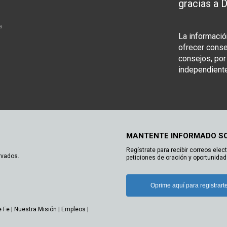
gracias a D
n
a
La informació
ofrecer consej
consejos, por
independiente
MANTENTE INFORMADO S
Regístrate para recibir correos elec
rvados.
peticiones de oración y oportunidad
Oprime aquí para registrart
e Fe
|
Nuestra Misión
|
Empleos
|