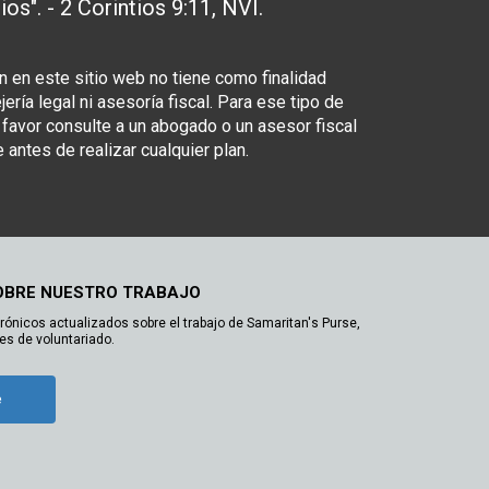
ios". - 2 Corintios 9:11, NVI.
n en este sitio web no tiene como finalidad
ería legal ni asesoría fiscal. Para ese tipo de
 favor consulte a un abogado o un asesor fiscal
 antes de realizar cualquier plan.
OBRE NUESTRO TRABAJO
trónicos actualizados sobre el trabajo de Samaritan's Purse,
es de voluntariado.
e