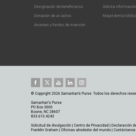
Designación de beneficiarios
Solicita informació
Donación de un activo
Mayordomía bíblic
Acciones y fondos de inversión
© Copyright 2026 Samaritan’s Purse. Todos los derechos rese
Samaritan's Purse
PO Box 3000
Boone, NC 28607
833.610.4243
Solicitud de divulgación
|
Centro de Privacidad
|
Declaración d
Franklin Graham
|
Oficinas alrededor del mundo
|
Contáctanos