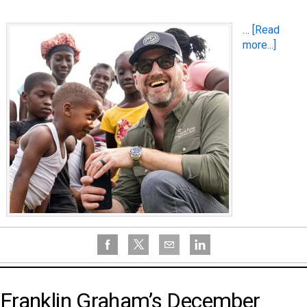
…
[Read
more...]
Franklin Graham’s December