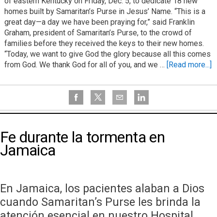
of eastern Kentucky on Friday, Dec. 5, to dedicate 18 new
homes built by Samaritan’s Purse in Jesus’ Name. “This is a
great day—a day we have been praying for,” said Franklin
Graham, president of Samaritan’s Purse, to the crowd of
families before they received the keys to their new homes.
“Today, we want to give God the glory because all this comes
from God. We thank God for all of you, and we …
[Read more...]
Fe durante la tormenta en
Jamaica
En Jamaica, los pacientes alaban a Dios
cuando Samaritan’s Purse les brinda la
atención esencial en nuestro Hospital